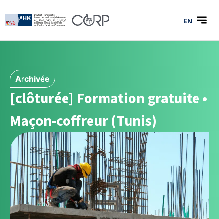
EN
Archivée
[clôturée] Formation gratuite •
Maçon-coffreur (Tunis)