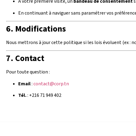
À votre première visite, un
bandeau de consentement
s
En continuant à naviguer sans paramétrer vos préférences
6. Modifications
Nous mettrons à jour cette politique si les lois évoluent (ex : no
7. Contact
Pour toute question :
Email
:
contact@corp.tn
Tél.
: +216 71 949 402