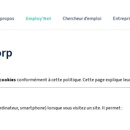
 propos
Employ’Net
Chercheur d’emploi
Entrepri
orp
cookies
conformément à cette politique. Cette page explique leu
ordinateur, smartphone) lorsque vous visitez un site. Il permet :