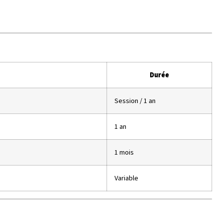
Durée
Session / 1 an
1 an
1 mois
Variable