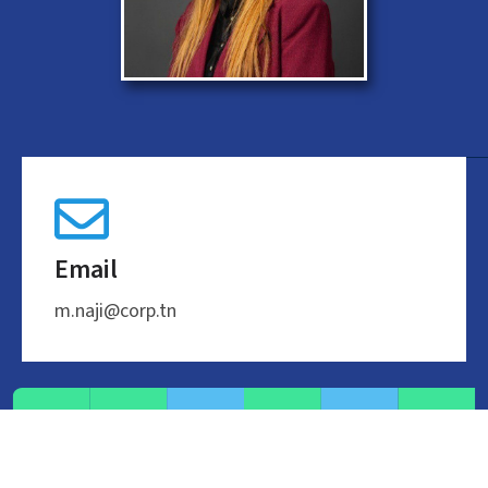
Email
m.naji@corp.tn