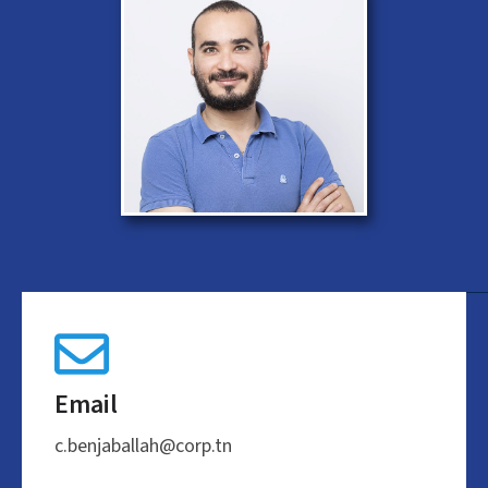
Email
c.benjaballah@corp.tn